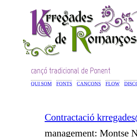
cançó tradicional de Ponent
QUI SOM
FONTS
CANÇONS
FLOW
DISC
Contractació krregade
management: Montse N