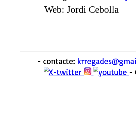
Web: Jordi Cebolla
- contacte:
krregades@gmai
-