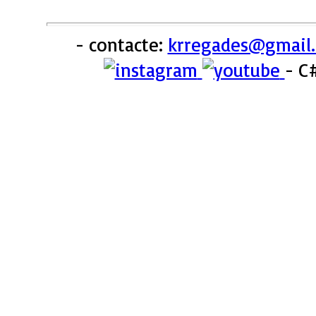
- contacte:
krregades@gmail
-
C