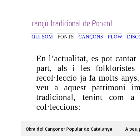
cançó tradicional de Ponent
QUI SOM
FONTS
CANÇONS
FLOW
DISC
En l’actualitat, es pot cantar
part, als i les folklorist
recol·leccio ja fa molts an
veu a aquest patrimoni im
tradicional, tenint com a 
col·leccions:
Obra del Cançoner Popular de Catalunya
A peu 